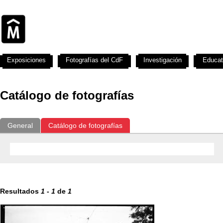
Exposiciones
Fotografías del CdF
Investigación
Educat
Catálogo de fotografías
General
Catálogo de fotografías
Resultados
1
-
1
de
1