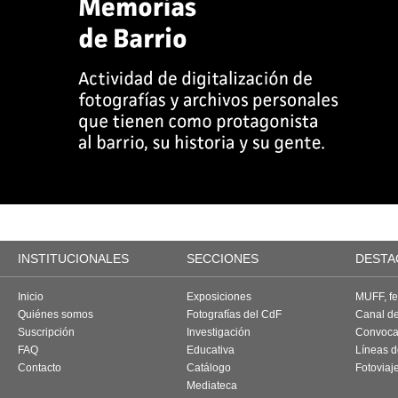
INSTITUCIONALES
SECCIONES
DESTA
Inicio
Exposiciones
MUFF, fes
Quiénes somos
Fotografías del CdF
Canal d
Suscripción
Investigación
Convoca
FAQ
Educativa
Líneas d
Contacto
Catálogo
Fotoviaj
Mediateca