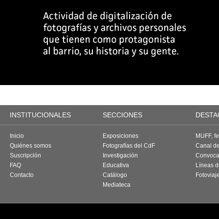
INSTITUCIONALES
SECCIONES
DESTA
Inicio
Exposiciones
MUFF, fes
Quiénes somos
Fotografías del CdF
Canal d
Suscripción
Investigación
Convoca
FAQ
Educativa
Líneas d
Contacto
Catálogo
Fotoviaj
Mediateca