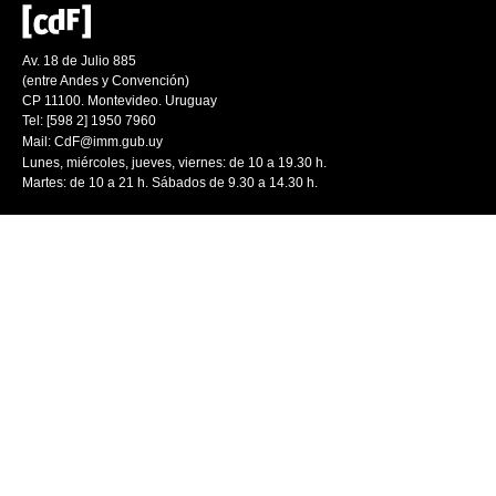
Av. 18 de Julio 885
(entre Andes y Convención)
CP 11100. Montevideo. Uruguay
Tel: [598 2] 1950 7960
Mail:
CdF@imm.gub.uy
Lunes, miércoles, jueves, viernes: de 10 a 19.30 h.
Martes: de 10 a 21 h. Sábados de 9.30 a 14.30 h.