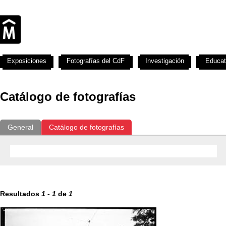
Exposiciones
Fotografías del CdF
Investigación
Educat
Catálogo de fotografías
General
Catálogo de fotografías
Resultados
1
-
1
de
1