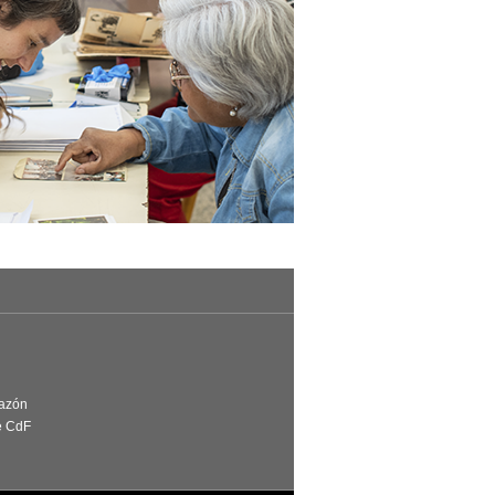
Razón
e CdF