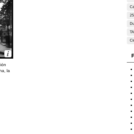
Ca
25
Du
T
Ci
P
ción
ha, la