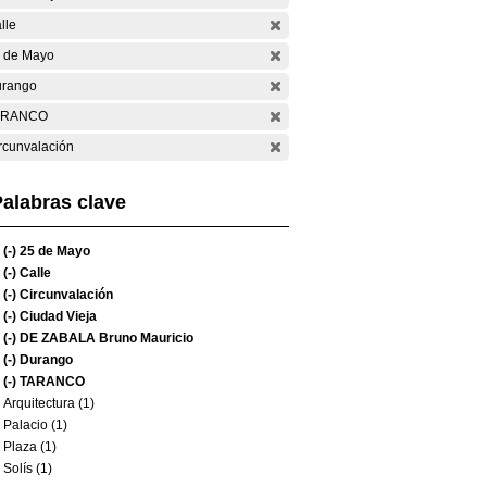
lle
 de Mayo
rango
ARANCO
rcunvalación
alabras clave
(-)
25 de Mayo
(-)
Calle
(-)
Circunvalación
(-)
Ciudad Vieja
(-)
DE ZABALA Bruno Mauricio
(-)
Durango
(-)
TARANCO
Arquitectura (1)
Palacio (1)
Plaza (1)
Solís (1)