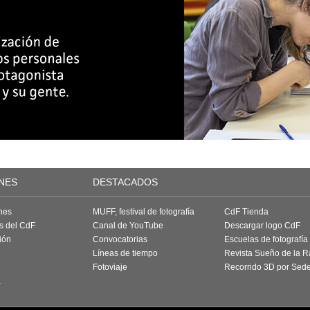
NES
DESTACADOS
nes
MUFF, festival de fotografía
CdF Tienda
as del CdF
Canal de YouTube
Descargar logo CdF
ión
Convocatorias
Escuelas de fotografía
Líneas de tiempo
Revista Sueño de la 
Fotoviaje
Recorrido 3D por Sed
a