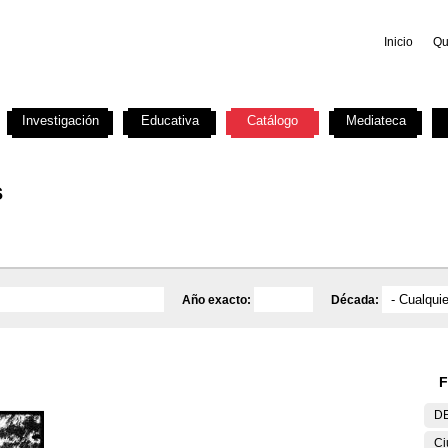
Inicio
Qu
Investigación
Educativa
Catálogo
Mediateca
s
Año exacto:
Década:
F
DE
Ci