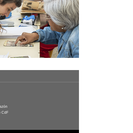
Razón
e CdF