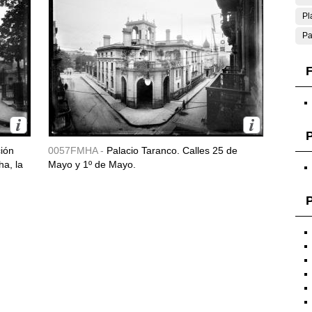
Pl
Pa
F
ción
0057FMHA -
Palacio Taranco. Calles 25 de
ha, la
Mayo y 1º de Mayo.
P