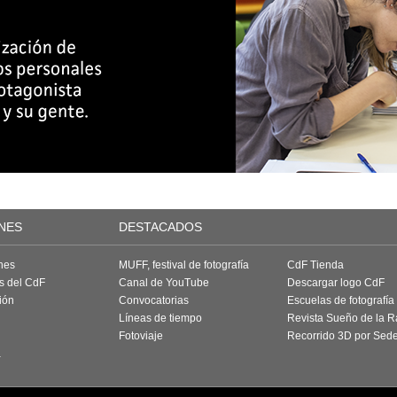
NES
DESTACADOS
nes
MUFF, festival de fotografía
CdF Tienda
as del CdF
Canal de YouTube
Descargar logo CdF
ión
Convocatorias
Escuelas de fotografía
Líneas de tiempo
Revista Sueño de la 
Fotoviaje
Recorrido 3D por Sed
a