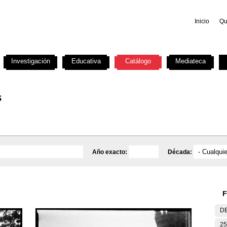
Inicio
Qu
Investigación
Educativa
Catálogo
Mediateca
s
Año exacto:
Década:
F
DE
25