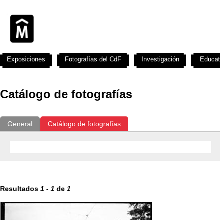
Exposiciones
Fotografías del CdF
Investigación
Educat
Catálogo de fotografías
General
Catálogo de fotografías
Resultados
1
-
1
de
1