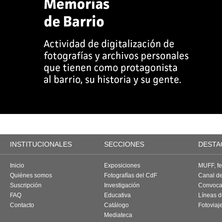
INSTITUCIONALES
SECCIONES
DESTA
Inicio
Exposiciones
MUFF, fes
Quiénes somos
Fotografías del CdF
Canal d
Suscripción
Investigación
Convoca
FAQ
Educativa
Líneas d
Contacto
Catálogo
Fotoviaj
Mediateca