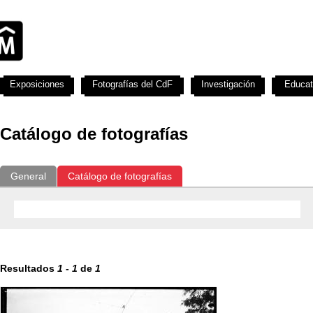
Exposiciones
Fotografías del CdF
Investigación
Educat
Catálogo de fotografías
General
Catálogo de fotografías
Resultados
1
-
1
de
1