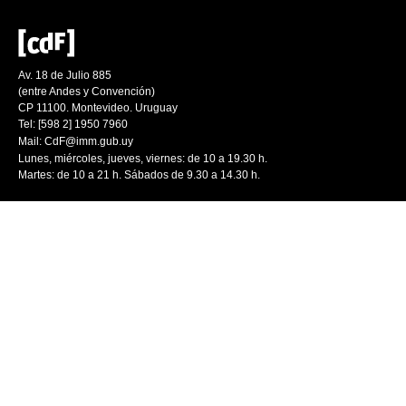
Av. 18 de Julio 885
(entre Andes y Convención)
CP 11100. Montevideo. Uruguay
Tel: [598 2] 1950 7960
Mail:
CdF@imm.gub.uy
Lunes, miércoles, jueves, viernes: de 10 a 19.30 h.
Martes: de 10 a 21 h. Sábados de 9.30 a 14.30 h.