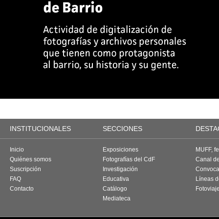
INSTITUCIONALES
SECCIONES
DESTA
Inicio
Exposiciones
MUFF, fes
Quiénes somos
Fotografías del CdF
Canal d
Suscripción
Investigación
Convoca
FAQ
Educativa
Líneas d
Contacto
Catálogo
Fotoviaj
Mediateca