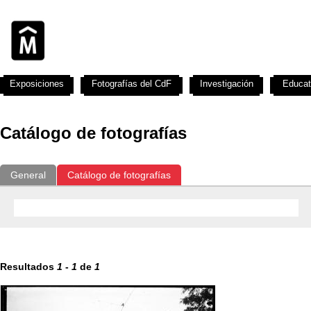
Exposiciones
Fotografías del CdF
Investigación
Educat
Catálogo de fotografías
General
Catálogo de fotografías
Resultados
1
-
1
de
1