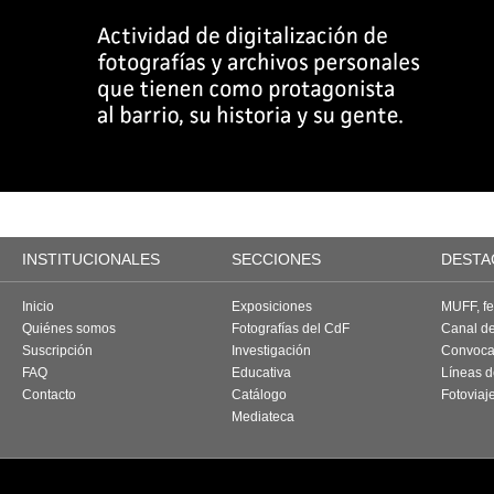
INSTITUCIONALES
SECCIONES
DESTA
Inicio
Exposiciones
MUFF, fes
Quiénes somos
Fotografías del CdF
Canal d
Suscripción
Investigación
Convoca
FAQ
Educativa
Líneas d
Contacto
Catálogo
Fotoviaj
Mediateca