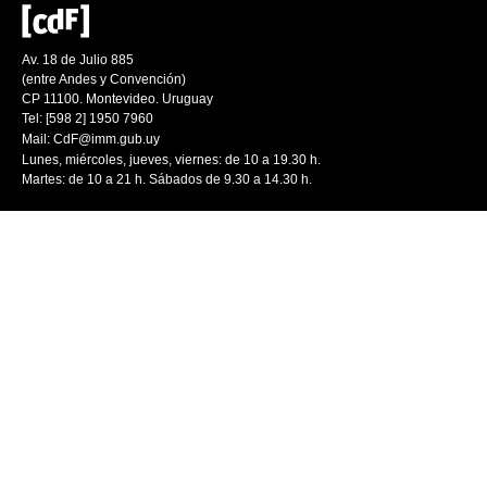
Av. 18 de Julio 885
(entre Andes y Convención)
CP 11100. Montevideo. Uruguay
Tel: [598 2] 1950 7960
Mail:
CdF@imm.gub.uy
Lunes, miércoles, jueves, viernes: de 10 a 19.30 h.
Martes: de 10 a 21 h. Sábados de 9.30 a 14.30 h.