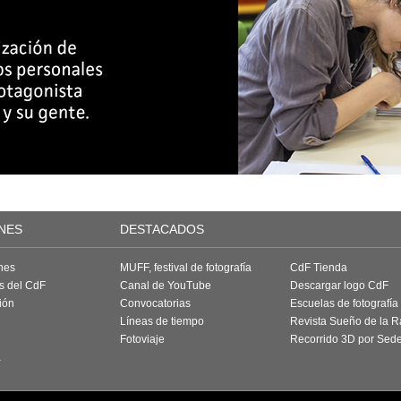
NES
DESTACADOS
nes
MUFF, festival de fotografía
CdF Tienda
as del CdF
Canal de YouTube
Descargar logo CdF
ión
Convocatorias
Escuelas de fotografía
Líneas de tiempo
Revista Sueño de la 
Fotoviaje
Recorrido 3D por Sed
a