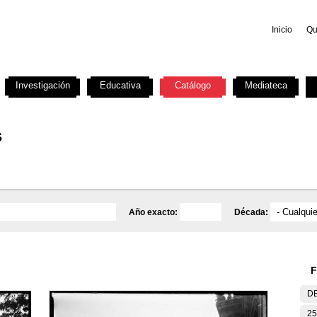
Inicio
Qu
Investigación
Educativa
Catálogo
Mediateca
s
Año exacto:
Década:
F
DE
25