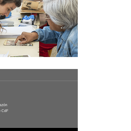
Razón
e CdF