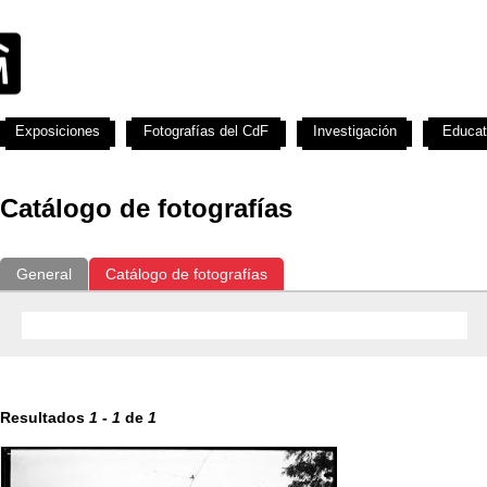
Exposiciones
Fotografías del CdF
Investigación
Educat
Catálogo de fotografías
General
Catálogo de fotografías
Resultados
1
-
1
de
1