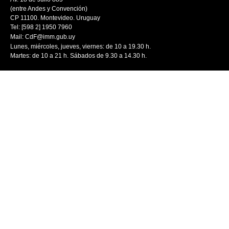
(entre Andes y Convención)
CP 11100. Montevideo. Uruguay
Tel: [598 2] 1950 7960
Mail:
CdF@imm.gub.uy
Lunes, miércoles, jueves, viernes: de 10 a 19.30 h.
Martes: de 10 a 21 h. Sábados de 9.30 a 14.30 h.