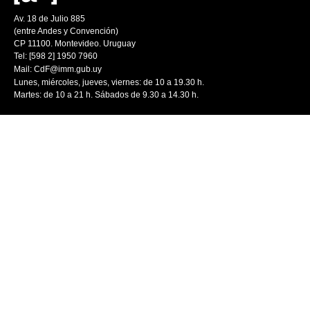
Av. 18 de Julio 885
(entre Andes y Convención)
CP 11100. Montevideo. Uruguay
Tel: [598 2] 1950 7960
Mail:
CdF@imm.gub.uy
Lunes, miércoles, jueves, viernes: de 10 a 19.30 h.
Martes: de 10 a 21 h. Sábados de 9.30 a 14.30 h.