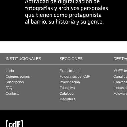
INSTITUCIONALES
SECCIONES
DESTA
Inicio
Exposiciones
MUFF, fes
Quiénes somos
Fotografías del CdF
Canal d
Suscripción
Investigación
Convoca
FAQ
Educativa
Líneas d
Contacto
Catálogo
Fotoviaj
Mediateca