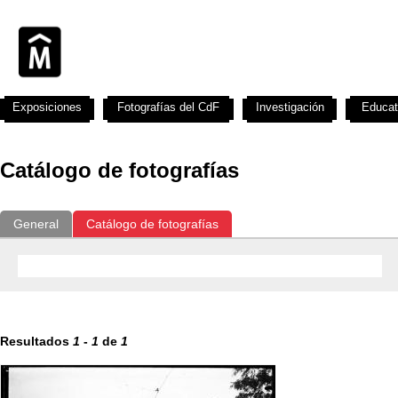
Exposiciones
Fotografías del CdF
Investigación
Educat
Catálogo de fotografías
General
Catálogo de fotografías
Resultados
1
-
1
de
1