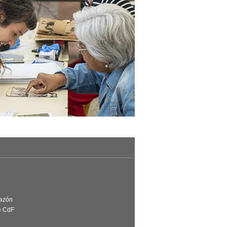
Razón
e CdF