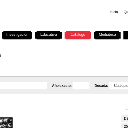
Inicio
Qu
Investigación
Educativa
Catálogo
Mediateca
s
Año exacto:
Década:
F
DE
25