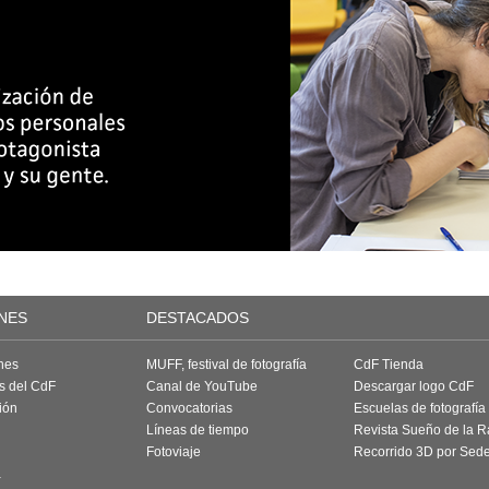
NES
DESTACADOS
nes
MUFF, festival de fotografía
CdF Tienda
as del CdF
Canal de YouTube
Descargar logo CdF
ión
Convocatorias
Escuelas de fotografía
Líneas de tiempo
Revista Sueño de la 
Fotoviaje
Recorrido 3D por Sed
a