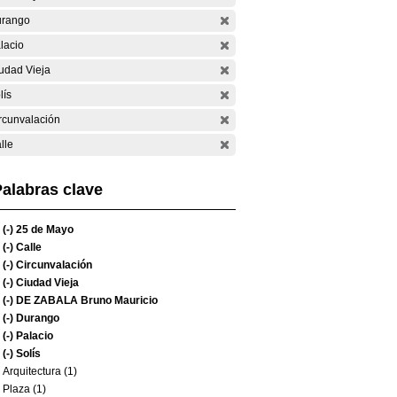
rango
lacio
udad Vieja
lís
rcunvalación
lle
alabras clave
(-)
25 de Mayo
(-)
Calle
(-)
Circunvalación
(-)
Ciudad Vieja
(-)
DE ZABALA Bruno Mauricio
(-)
Durango
(-)
Palacio
(-)
Solís
Arquitectura (1)
Plaza (1)