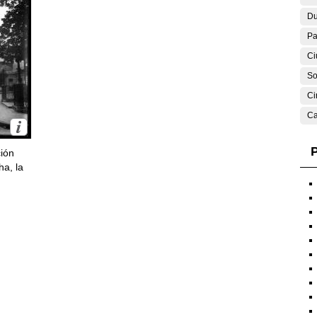
Du
Pa
Ci
So
Ci
Ca
P
ción
ha, la