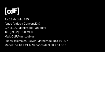
Av. 18 de Julio 885
(entre Andes y Convención)
CP 11100. Montevideo. Uruguay
Tel: [598 2] 1950 7960
Mail:
CdF@imm.gub.uy
Lunes, miércoles, jueves, viernes: de 10 a 19.30 h.
Martes: de 10 a 21 h. Sábados de 9.30 a 14.30 h.