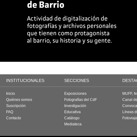
INSTITUCIONALES
SECCIONES
DESTA
Inicio
Exposiciones
MUFF, fes
Quiénes somos
Fotografías del CdF
Canal d
Suscripción
Investigación
Convoca
FAQ
Educativa
Líneas d
Contacto
Catálogo
Fotoviaj
Mediateca