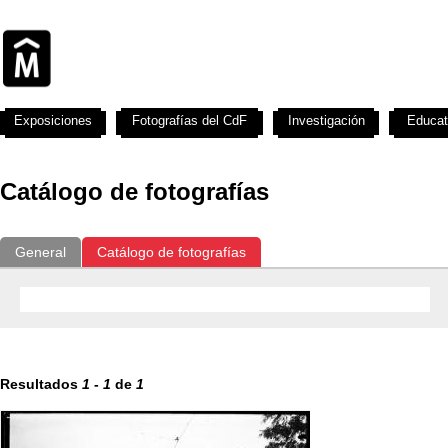
Exposiciones
Fotografías del CdF
Investigación
Educat
Catálogo de fotografías
General
Catálogo de fotografías
Resultados
1
-
1
de
1