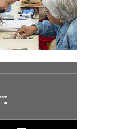
Razón
e CdF