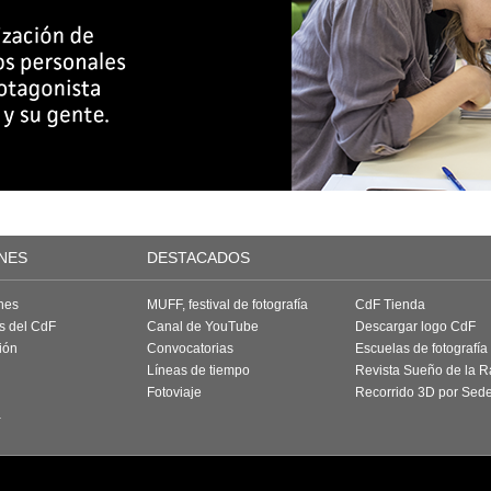
NES
DESTACADOS
nes
MUFF, festival de fotografía
CdF Tienda
as del CdF
Canal de YouTube
Descargar logo CdF
ión
Convocatorias
Escuelas de fotografía
Líneas de tiempo
Revista Sueño de la 
Fotoviaje
Recorrido 3D por Sed
a