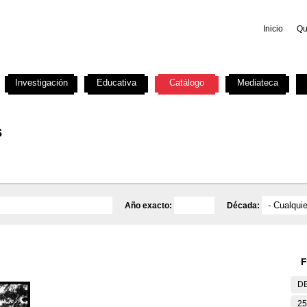
Inicio
Qu
Investigación
Educativa
Catálogo
Mediateca
s
Año exacto:
Década:
F
DE
25