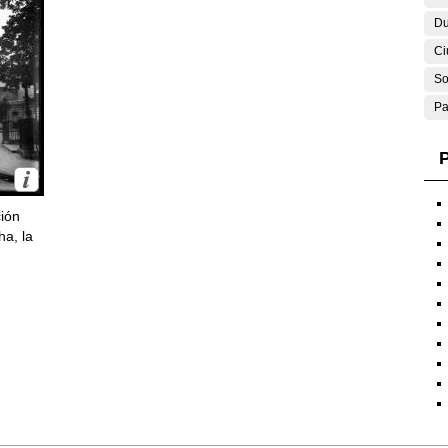
Du
Ci
So
Pa
P
ción
ha, la