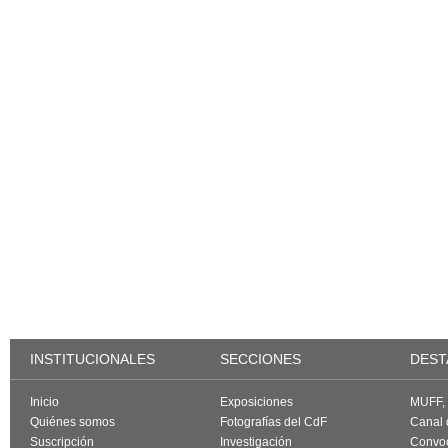
INSTITUCIONALES
SECCIONES
DEST
Inicio
Exposiciones
MUFF, f
Quiénes somos
Fotografías del CdF
Canal
Suscripción
Investigación
Convoc