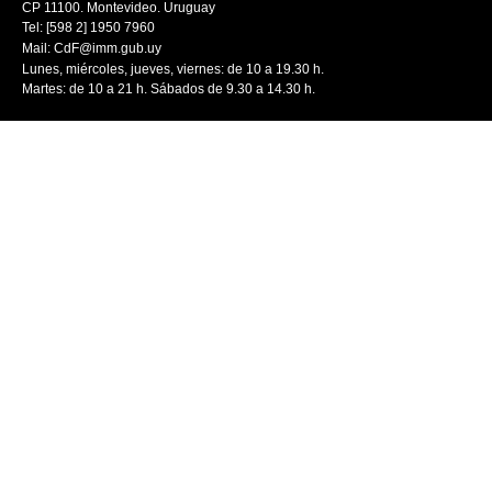
CP 11100. Montevideo. Uruguay
Tel: [598 2] 1950 7960
Mail:
CdF@imm.gub.uy
Lunes, miércoles, jueves, viernes: de 10 a 19.30 h.
Martes: de 10 a 21 h. Sábados de 9.30 a 14.30 h.