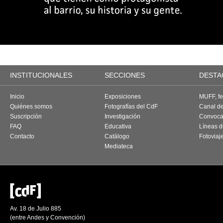
INSTITUCIONALES
SECCIONES
DESTA
Inicio
Exposiciones
MUFF, fes
Quiénes somos
Fotografías del CdF
Canal d
Suscripción
Investigación
Convoca
FAQ
Educativa
Líneas d
Contacto
Catálogo
Fotoviaj
Mediateca
Av. 18 de Julio 885
(entre Andes y Convención)