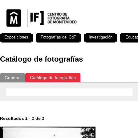
Exposiciones
Fotografías del CdF
Investigación
Educat
Catálogo de fotografías
General
Catálogo de fotografías
Resultados
1
-
1
de
1