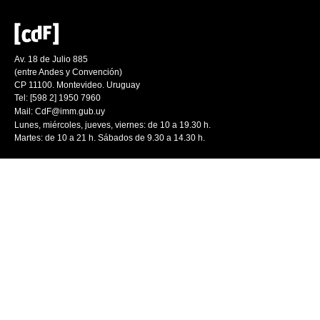
Av. 18 de Julio 885
(entre Andes y Convención)
CP 11100. Montevideo. Uruguay
Tel: [598 2] 1950 7960
Mail:
CdF@imm.gub.uy
Lunes, miércoles, jueves, viernes: de 10 a 19.30 h.
Martes: de 10 a 21 h. Sábados de 9.30 a 14.30 h.