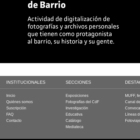
INSTITUCIONALES
SECCIONES
DESTA
Inicio
Exposiciones
MUFF, fes
Quiénes somos
Fotografías del CdF
Canal d
Suscripción
Investigación
Convoca
FAQ
Educativa
Líneas d
Contacto
Catálogo
Fotoviaj
Mediateca