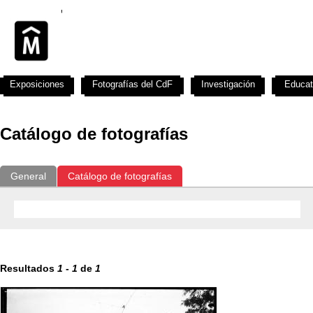
Exposiciones
Fotografías del CdF
Investigación
Educat
Catálogo de fotografías
General
Catálogo de fotografías
Resultados
1
-
1
de
1