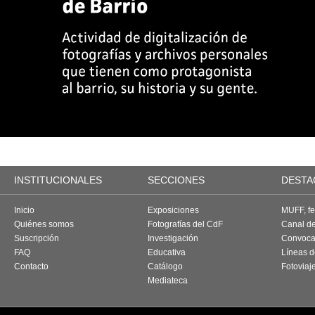
INSTITUCIONALES
SECCIONES
DESTA
Inicio
Exposiciones
MUFF, fes
Quiénes somos
Fotografías del CdF
Canal d
Suscripción
Investigación
Convoca
FAQ
Educativa
Líneas d
Contacto
Catálogo
Fotoviaj
Mediateca