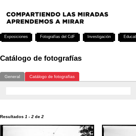
Exposiciones
Fotografías del CdF
Investigación
Educat
Catálogo de fotografías
General
Catálogo de fotografías
Resultados
1
-
2
de
2