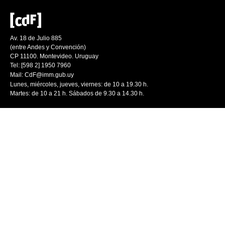
Av. 18 de Julio 885
(entre Andes y Convención)
CP 11100. Montevideo. Uruguay
Tel: [598 2] 1950 7960
Mail:
CdF@imm.gub.uy
Lunes, miércoles, jueves, viernes: de 10 a 19.30 h.
Martes: de 10 a 21 h. Sábados de 9.30 a 14.30 h.