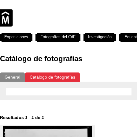
Exposiciones
Fotografías del CdF
Investigación
Educat
Catálogo de fotografías
General
Catálogo de fotografías
Resultados
1
-
1
de
1