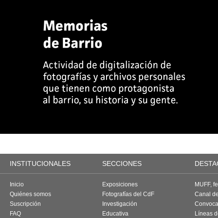
INSTITUCIONALES
SECCIONES
DESTA
Inicio
Exposiciones
MUFF, fes
Quiénes somos
Fotografías del CdF
Canal d
Suscripción
Investigación
Convoca
FAQ
Educativa
Líneas d