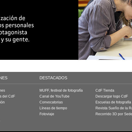
NES
DESTACADOS
nes
MUFF, festival de fotografía
CdF Tienda
as del CdF
Canal de YouTube
Descargar logo CdF
ión
Convocatorias
Escuelas de fotografía
Líneas de tiempo
Revista Sueño de la 
Fotoviaje
Recorrido 3D por Sed
a