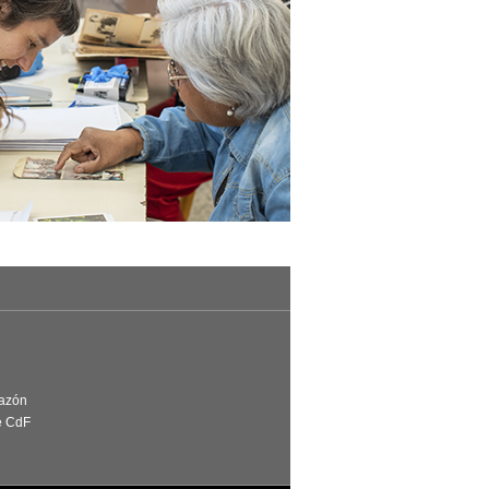
Razón
e CdF