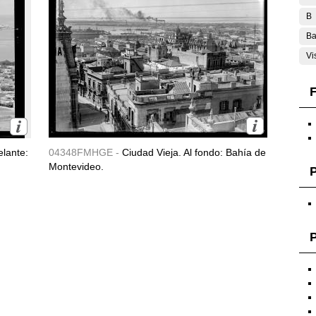
B
Ba
Vi
F
lante:
04348FMHGE -
Ciudad Vieja. Al fondo: Bahía de
Montevideo.
P