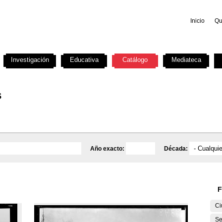
Inicio
Qu
Investigación
Educativa
Catálogo
Mediateca
s
Año exacto:
Década:
F
Ci
Se