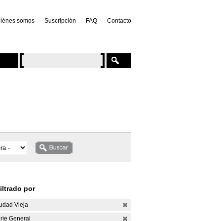
iénes somos
Suscripción
FAQ
Contacto
iltrado por
udad Vieja
rie General