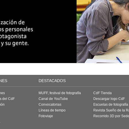
NES
DESTACADOS
nes
MUFF, festival de fotografía
CdF Tienda
as del CdF
Canal de YouTube
Descargar logo CdF
ión
Convocatorias
Escuelas de fotografía
Líneas de tiempo
Revista Sueño de la 
Fotoviaje
Recorrido 3D por Sed
a