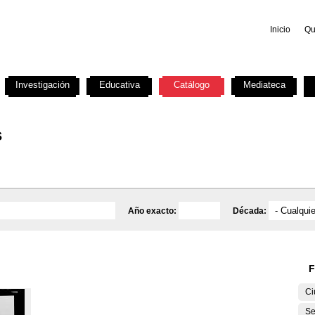
Inicio
Qu
Investigación
Educativa
Catálogo
Mediateca
s
Año exacto:
Década:
F
Ci
Se