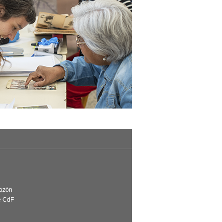
Razón
e CdF