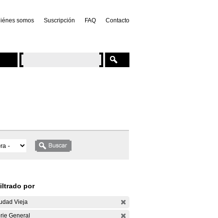
iénes somos
Suscripción
FAQ
Contacto
iltrado por
udad Vieja
rie General