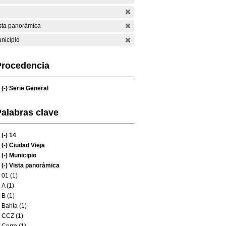
sta panorámica
nicipio
Procedencia
(-)
Serie General
alabras clave
(-)
14
(-)
Ciudad Vieja
(-)
Municipio
(-)
Vista panorámica
01 (1)
A (1)
B (1)
Bahía (1)
CCZ (1)