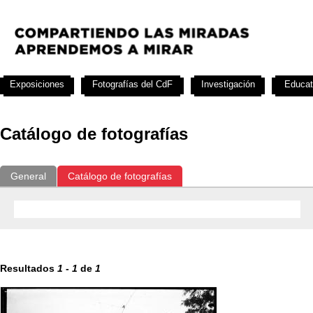
Exposiciones
Fotografías del CdF
Investigación
Educat
Catálogo de fotografías
General
Catálogo de fotografías
Resultados
1
-
1
de
1