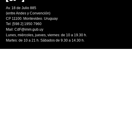
Av. 18 de Julio 885
(entre Andes y Convención)
CP 11100. Montevideo. Uruguay
Tel: [598 2] 1950 7960
Mail:
CdF@imm.gub.uy
Lunes, miércoles, jueves, viernes: de 10 a 19.30 h.
Martes: de 10 a 21 h. Sábados de 9.30 a 14.30 h.