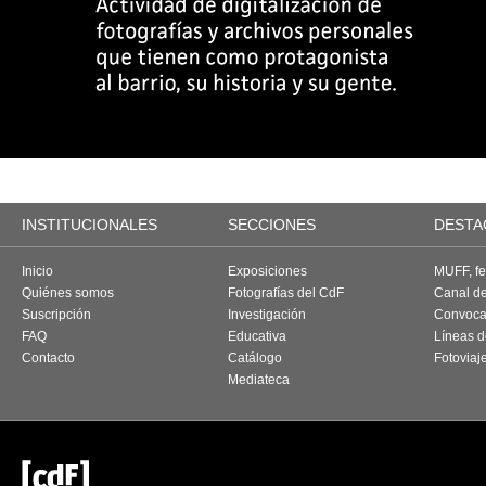
INSTITUCIONALES
SECCIONES
DESTA
Inicio
Exposiciones
MUFF, fes
Quiénes somos
Fotografías del CdF
Canal d
Suscripción
Investigación
Convoca
FAQ
Educativa
Líneas d
Contacto
Catálogo
Fotoviaj
Mediateca