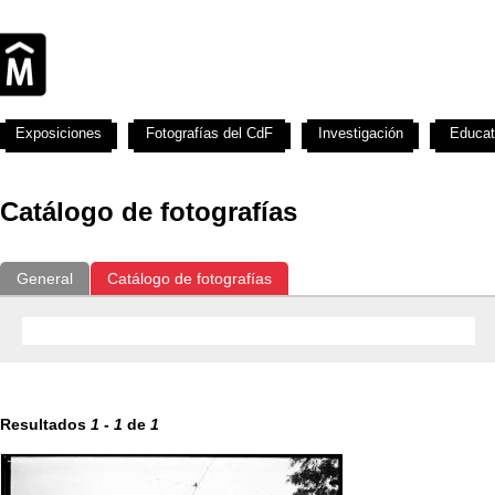
Exposiciones
Fotografías del CdF
Investigación
Educat
Catálogo de fotografías
General
Catálogo de fotografías
Resultados
1
-
1
de
1