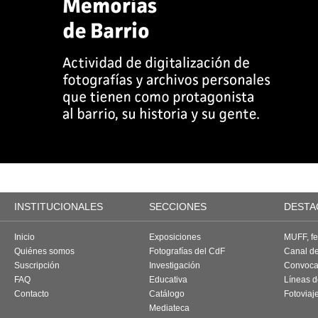
INSTITUCIONALES
SECCIONES
DESTA
Inicio
Exposiciones
MUFF, fes
Quiénes somos
Fotografías del CdF
Canal d
Suscripción
Investigación
Convoca
FAQ
Educativa
Líneas d
Contacto
Catálogo
Fotoviaj
Mediateca