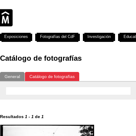
Exposiciones
Fotografías del CdF
Investigación
Educat
Catálogo de fotografías
General
Catálogo de fotografías
Resultados
1
-
1
de
1