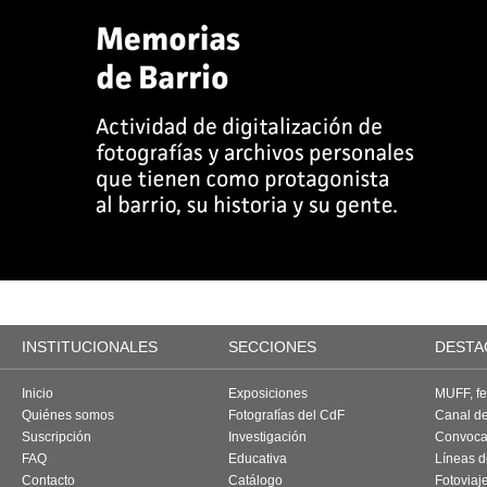
INSTITUCIONALES
SECCIONES
DESTA
Inicio
Exposiciones
MUFF, fes
Quiénes somos
Fotografías del CdF
Canal d
Suscripción
Investigación
Convoca
FAQ
Educativa
Líneas d
Contacto
Catálogo
Fotoviaj