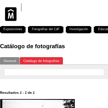
Exposiciones
Fotografías del CdF
Investigación
Educat
Catálogo de fotografías
General
Catálogo de fotografías
Resultados
1
-
1
de
1