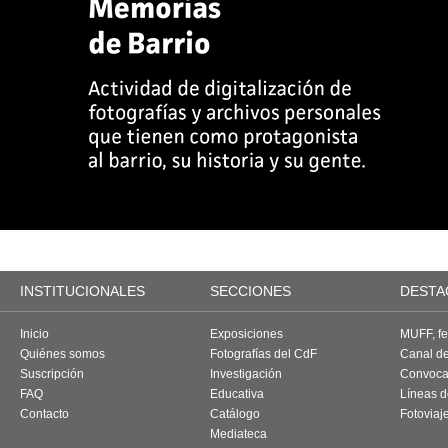
INSTITUCIONALES
SECCIONES
DESTA
Inicio
Exposiciones
MUFF, fes
Quiénes somos
Fotografías del CdF
Canal d
Suscripción
Investigación
Convoca
FAQ
Educativa
Líneas d
Contacto
Catálogo
Fotoviaj
Mediateca