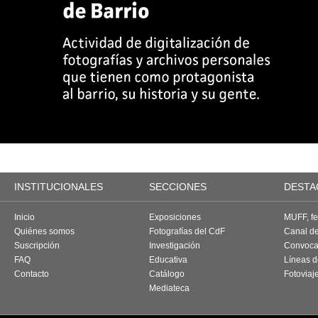
INSTITUCIONALES
SECCIONES
DESTA
Inicio
Exposiciones
MUFF, fes
Quiénes somos
Fotografías del CdF
Canal d
Suscripción
Investigación
Convoca
FAQ
Educativa
Líneas d
Contacto
Catálogo
Fotoviaj
Mediateca