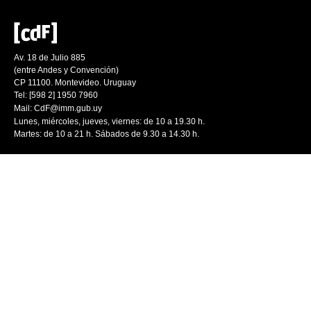
Av. 18 de Julio 885
(entre Andes y Convención)
CP 11100. Montevideo. Uruguay
Tel: [598 2] 1950 7960
Mail:
CdF@imm.gub.uy
Lunes, miércoles, jueves, viernes: de 10 a 19.30 h.
Martes: de 10 a 21 h. Sábados de 9.30 a 14.30 h.