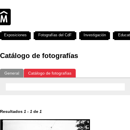
Exposiciones
Fotografías del CdF
Investigación
Educat
Catálogo de fotografías
General
Catálogo de fotografías
Resultados
1
-
1
de
1