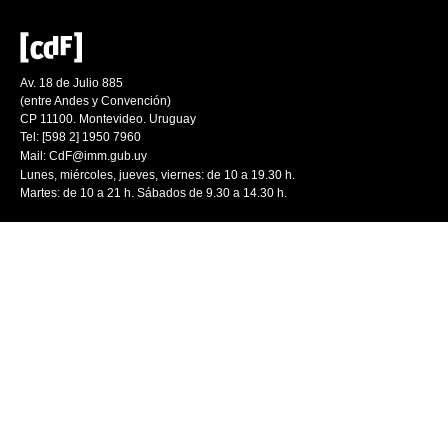
Av. 18 de Julio 885
(entre Andes y Convención)
CP 11100. Montevideo. Uruguay
Tel: [598 2] 1950 7960
Mail:
CdF@imm.gub.uy
Lunes, miércoles, jueves, viernes: de 10 a 19.30 h.
Martes: de 10 a 21 h. Sábados de 9.30 a 14.30 h.