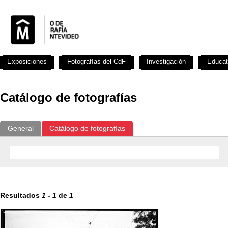
Exposiciones
Fotografías del CdF
Investigación
Educat
Catálogo de fotografías
General
Catálogo de fotografías
Resultados
1
-
1
de
1