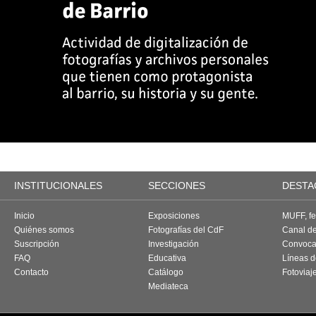
INSTITUCIONALES
SECCIONES
DESTA
Inicio
Exposiciones
MUFF, fes
Quiénes somos
Fotografías del CdF
Canal d
Suscripción
Investigación
Convoca
FAQ
Educativa
Líneas d
Contacto
Catálogo
Fotoviaj
Mediateca