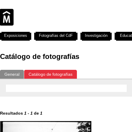
Exposiciones
Fotografías del CdF
Investigación
Educat
Catálogo de fotografías
General
Catálogo de fotografías
Resultados
1
-
1
de
1