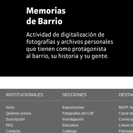
INSTITUCIONALES
SECCIONES
DESTA
Inicio
Exposiciones
MUFF, fes
Quiénes somos
Fotografías del CdF
Canal d
Suscripción
Investigación
Convoca
FAQ
Educativa
Líneas d
Contacto
Catálogo
Fotoviaj