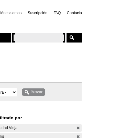
iénes somos
Suscripción
FAQ
Contacto
iltrado por
udad Vieja
lís