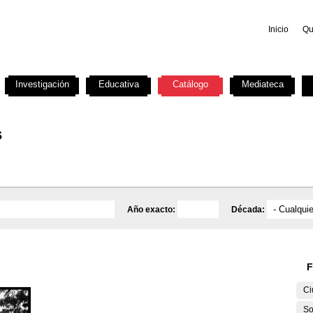
Inicio
Qu
Investigación
Educativa
Catálogo
Mediateca
s
Año exacto:
Década:
F
Ci
So