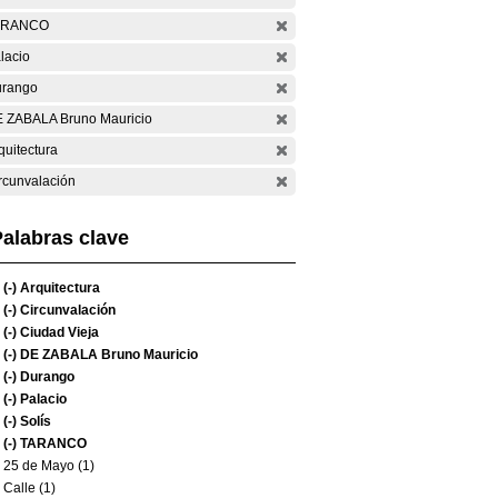
ARANCO
lacio
rango
 ZABALA Bruno Mauricio
quitectura
rcunvalación
alabras clave
(-)
Arquitectura
(-)
Circunvalación
(-)
Ciudad Vieja
(-)
DE ZABALA Bruno Mauricio
(-)
Durango
(-)
Palacio
(-)
Solís
(-)
TARANCO
25 de Mayo (1)
Calle (1)