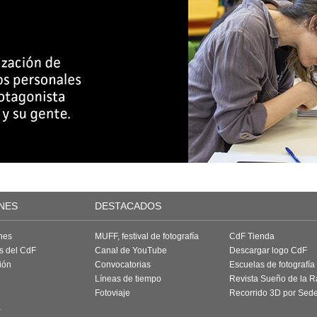
NES
DESTACADOS
nes
MUFF, festival de fotografía
CdF Tienda
as del CdF
Canal de YouTube
Descargar logo CdF
ión
Convocatorias
Escuelas de fotografía
Líneas de tiempo
Revista Sueño de la 
Fotoviaje
Recorrido 3D por Sed
a