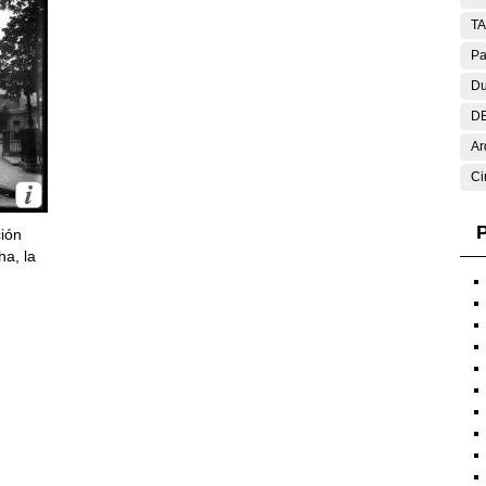
T
Pa
Du
DE
Ar
Ci
P
ción
ha, la