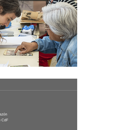
Razón
e CdF