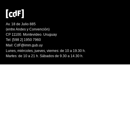
Av. 18 de Julio 885
(entre Andes y Convención)
CP 11100. Montevideo. Uruguay
Tel: [598 2] 1950 7960
Mail:
CdF@imm.gub.uy
Lunes, miércoles, jueves, viernes: de 10 a 19.30 h.
Martes: de 10 a 21 h. Sábados de 9.30 a 14.30 h.