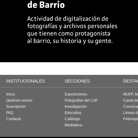
INSTITUCIONALES
SECCIONES
DESTA
Inicio
Exposiciones
MUFF, fes
Quiénes somos
Fotografías del CdF
Canal d
Suscripción
Investigación
Convoca
FAQ
Educativa
Líneas d
Contacto
Catálogo
Fotoviaj
Mediateca