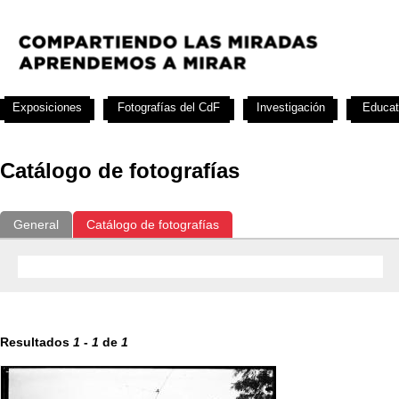
Exposiciones
Fotografías del CdF
Investigación
Educat
Catálogo de fotografías
General
Catálogo de fotografías
Resultados
1
-
1
de
1