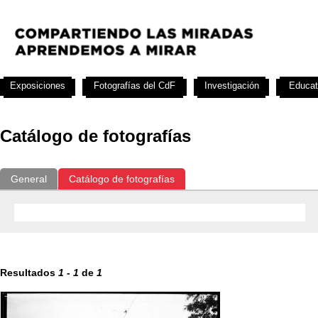
Exposiciones
Fotografías del CdF
Investigación
Educat
Catálogo de fotografías
General
Catálogo de fotografías
Resultados
1
-
1
de
1