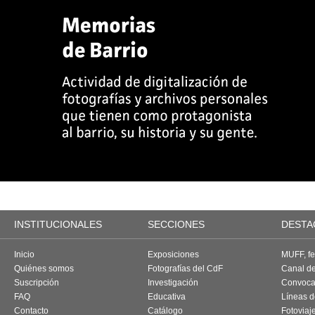
INSTITUCIONALES
SECCIONES
DESTA
Inicio
Exposiciones
MUFF, fes
Quiénes somos
Fotografías del CdF
Canal d
Suscripción
Investigación
Convoca
FAQ
Educativa
Líneas d
Contacto
Catálogo
Fotoviaj