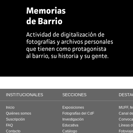
INSTITUCIONALES
SECCIONES
DESTA
Inicio
Exposiciones
MUFF, fes
Quiénes somos
Fotografías del CdF
Canal d
Suscripción
Investigación
Convoca
FAQ
Educativa
Líneas d
Contacto
Catálogo
Fotoviaj