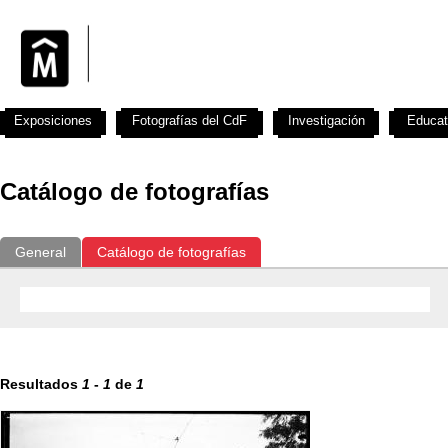
Exposiciones
Fotografías del CdF
Investigación
Educat
Catálogo de fotografías
General
Catálogo de fotografías
Resultados
1
-
1
de
1