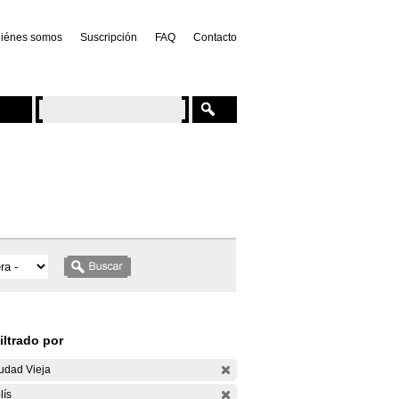
iénes somos
Suscripción
FAQ
Contacto
iltrado por
udad Vieja
lís