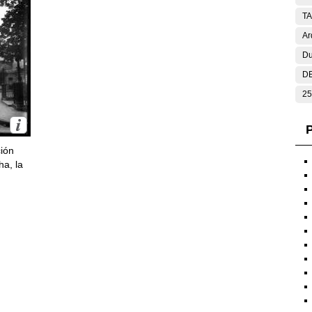
T
Ar
Du
DE
25
P
ción
ha, la