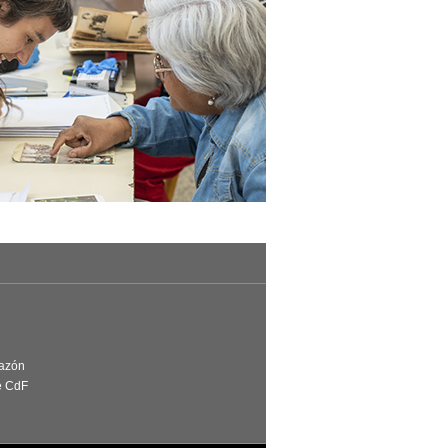
Razón
e CdF