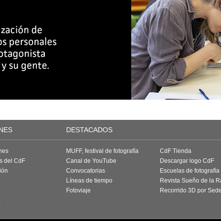
NES
DESTACADOS
nes
MUFF, festival de fotografía
CdF Tienda
as del CdF
Canal de YouTube
Descargar logo CdF
ión
Convocatorias
Escuelas de fotografía
Líneas de tiempo
Revista Sueño de la 
Fotoviaje
Recorrido 3D por Sed
a