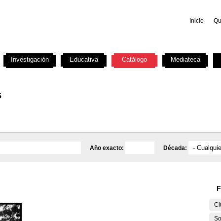
Inicio
Qu
Investigación
Educativa
Catálogo
Mediateca
s
Año exacto:
Década:
F
Ci
So