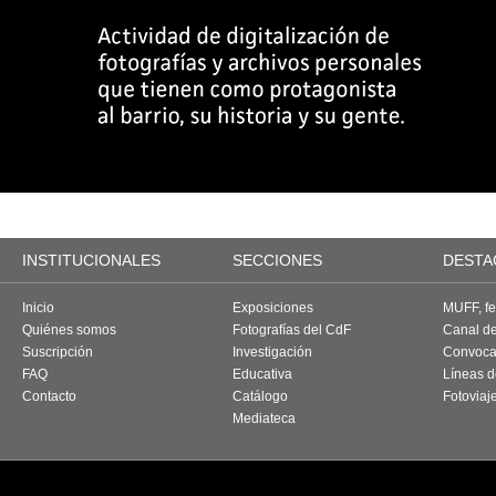
INSTITUCIONALES
SECCIONES
DESTA
Inicio
Exposiciones
MUFF, fes
Quiénes somos
Fotografías del CdF
Canal d
Suscripción
Investigación
Convoca
FAQ
Educativa
Líneas d
Contacto
Catálogo
Fotoviaj
Mediateca