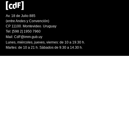
Av. 18 de Julio 885
(entre Andes y Convención)
CP 11100. Montevideo. Uruguay
Tel: [598 2] 1950 7960
Mail:
CdF@imm.gub.uy
Lunes, miércoles, jueves, viernes: de 10 a 19.30 h.
Martes: de 10 a 21 h. Sábados de 9.30 a 14.30 h.