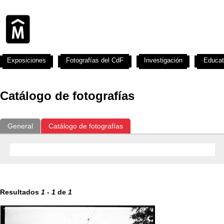
Exposiciones
Fotografías del CdF
Investigación
Educat
Catálogo de fotografías
General
Catálogo de fotografías
Resultados
1
-
1
de
1