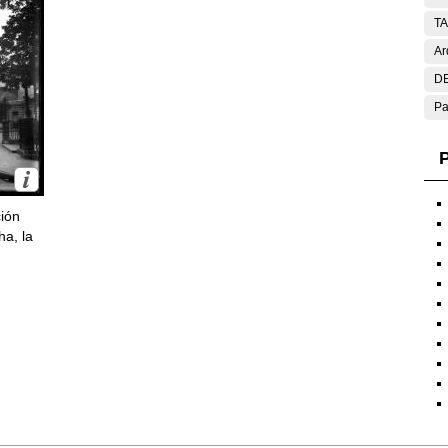
T
Ar
DE
Pa
P
ción
ha, la