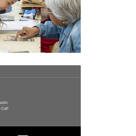
Razón
e CdF