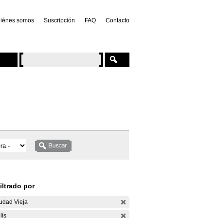
iénes somos
Suscripción
FAQ
Contacto
iltrado por
udad Vieja
lís