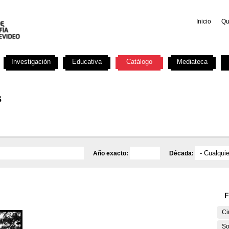
Inicio
Qu
Investigación
Educativa
Catálogo
Mediateca
s
Año exacto:
Década:
F
Ci
So