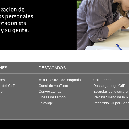
NES
DESTACADOS
nes
MUFF, festival de fotografía
CdF Tienda
as del CdF
Canal de YouTube
Descargar logo CdF
ión
Convocatorias
Escuelas de fotografía
Líneas de tiempo
Revista Sueño de la 
Fotoviaje
Recorrido 3D por Sed
a