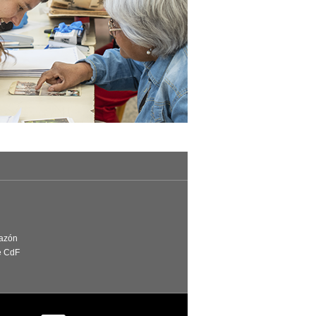
Razón
e CdF