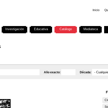
Inicio
Qu
Investigación
Educativa
Catálogo
Mediateca
s
Año exacto:
Década:
F
Ci
So