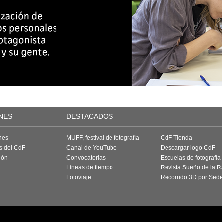
NES
DESTACADOS
nes
MUFF, festival de fotografía
CdF Tienda
as del CdF
Canal de YouTube
Descargar logo CdF
ión
Convocatorias
Escuelas de fotografía
Líneas de tiempo
Revista Sueño de la 
Fotoviaje
Recorrido 3D por Sed
a