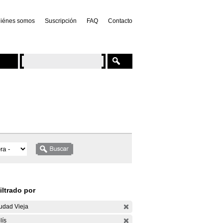
iénes somos
Suscripción
FAQ
Contacto
iltrado por
udad Vieja
lís