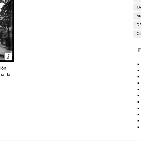
T
Ar
DE
Ci
P
ción
ha, la