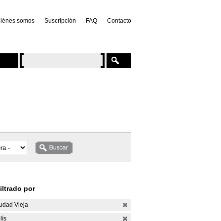
iénes somos
Suscripción
FAQ
Contacto
iltrado por
udad Vieja
lís