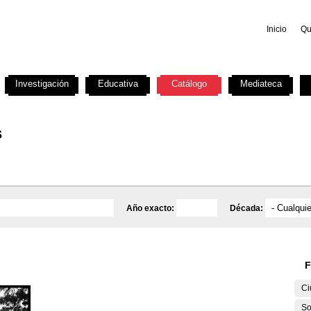
Inicio
Qu
Investigación
Educativa
Catálogo
Mediateca
s
Año exacto:
Década:
F
Ci
So