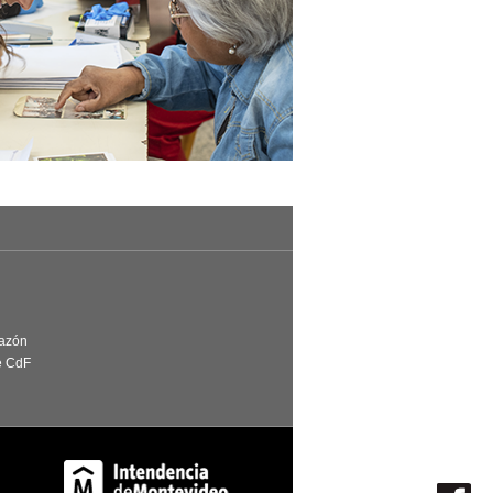
Razón
e CdF