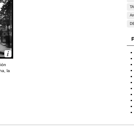
T
Ar
DE
P
ción
ha, la