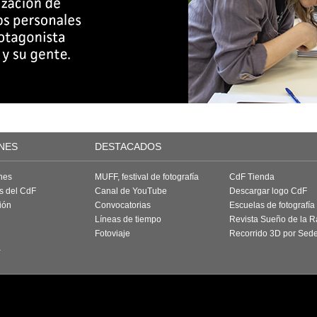
NES
DESTACADOS
nes
MUFF, festival de fotografía
CdF Tienda
as del CdF
Canal de YouTube
Descargar logo CdF
ión
Convocatorias
Escuelas de fotografía
Líneas de tiempo
Revista Sueño de la 
Fotoviaje
Recorrido 3D por Sed
a