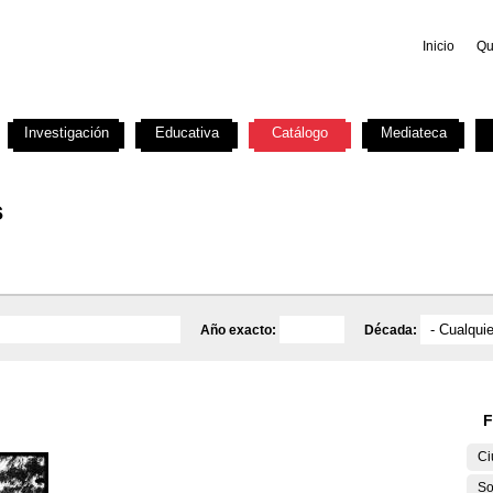
Inicio
Qu
Investigación
Educativa
Catálogo
Mediateca
s
Año exacto:
Década:
F
Ci
So