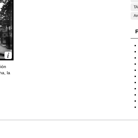
T
Ar
P
ción
ha, la