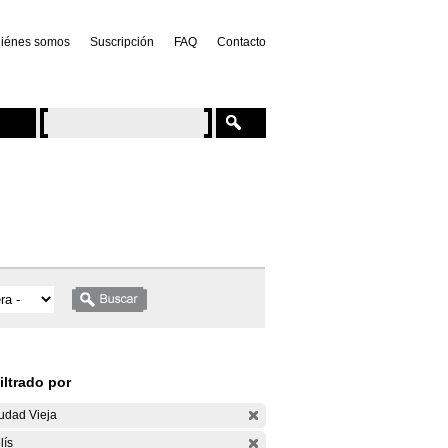
iénes somos
Suscripción
FAQ
Contacto
iltrado por
udad Vieja
lís