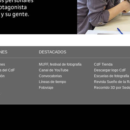
NES
DESTACADOS
nes
MUFF, festival de fotografía
CdF Tienda
as del CdF
Canal de YouTube
Descargar logo CdF
ión
Convocatorias
Escuelas de fotografía
Líneas de tiempo
Revista Sueño de la 
Fotoviaje
Recorrido 3D por Sed
a