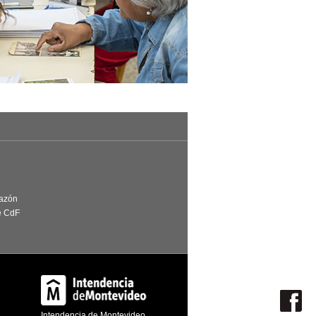
Razón
e CdF
Intendencia de Montevideo