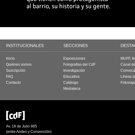
INSTITUCIONALES
SECCIONES
DESTA
Inicio
Exposiciones
MUFF, fes
Quiénes somos
Fotografías del CdF
Canal d
Suscripción
Investigación
Convoca
FAQ
Educativa
Líneas d
Contacto
Catálogo
Fotoviaj
Mediateca
Av. 18 de Julio 885
(entre Andes y Convención)