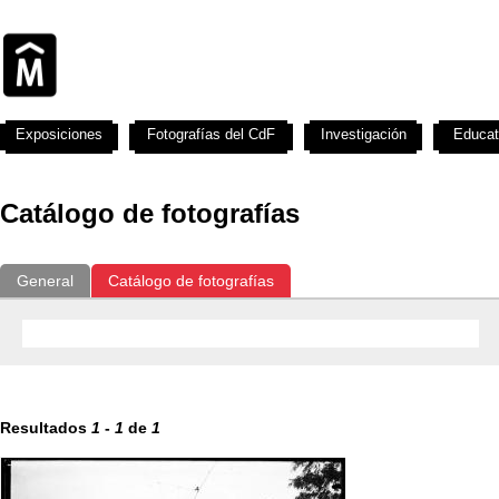
Exposiciones
Fotografías del CdF
Investigación
Educat
Catálogo de fotografías
General
Catálogo de fotografías
Resultados
1
-
1
de
1