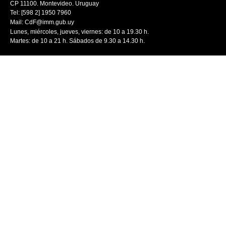
CP 11100. Montevideo. Uruguay
Tel: [598 2] 1950 7960
Mail:
CdF@imm.gub.uy
Lunes, miércoles, jueves, viernes: de 10 a 19.30 h.
Martes: de 10 a 21 h. Sábados de 9.30 a 14.30 h.