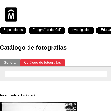
Exposiciones
Fotografías del CdF
Investigación
Educat
Catálogo de fotografías
General
Catálogo de fotografías
Resultados
1
-
1
de
1