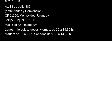
Av. 18 de Julio 885
(entre Andes y Convención)
CP 11100. Montevideo. Uruguay
Tel: [598 2] 1950 7960
Mail:
CdF@imm.gub.uy
Lunes, miércoles, jueves, viernes: de 10 a 19.30 h.
Martes: de 10 a 21 h. Sábados de 9.30 a 14.30 h.