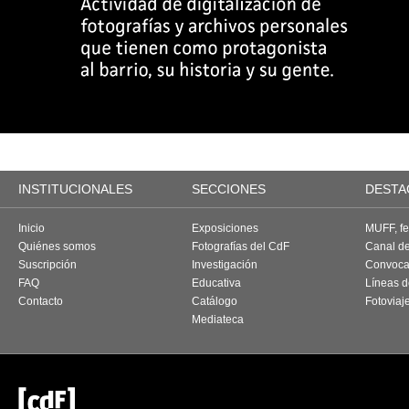
INSTITUCIONALES
SECCIONES
DESTA
Inicio
Exposiciones
MUFF, fes
Quiénes somos
Fotografías del CdF
Canal d
Suscripción
Investigación
Convoca
FAQ
Educativa
Líneas d
Contacto
Catálogo
Fotoviaj
Mediateca