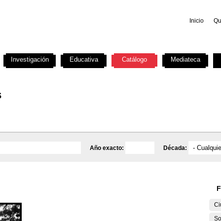
Inicio
Qu
Investigación
Educativa
Catálogo
Mediateca
s
Año exacto:
Década:
F
Ci
So