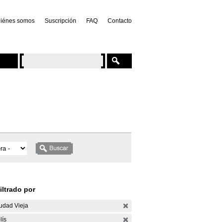
iénes somos
Suscripción
FAQ
Contacto
iltrado por
udad Vieja
lís