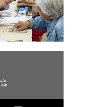
Razón
e CdF