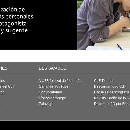
NES
DESTACADOS
nes
MUFF, festival de fotografía
CdF Tienda
as del CdF
Canal de YouTube
Descargar logo CdF
ión
Convocatorias
Escuelas de fotografía
Líneas de tiempo
Revista Sueño de la 
Fotoviaje
Recorrido 3D por Sed
a