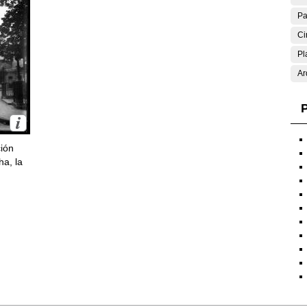
Pa
Ci
Pl
Ar
P
ción
ha, la