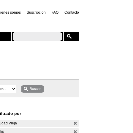
iénes somos
Suscripción
FAQ
Contacto
iltrado por
udad Vieja
lís