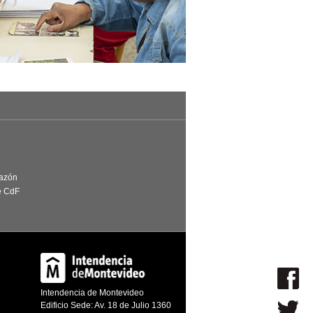
Razón
e CdF
Intendencia de Montevideo
Edificio Sede: Av. 18 de Julio 1360