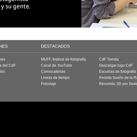
NES
DESTACADOS
nes
MUFF, festival de fotografía
CdF Tienda
as del CdF
Canal de YouTube
Descargar logo CdF
ión
Convocatorias
Escuelas de fotografía
Líneas de tiempo
Revista Sueño de la 
Fotoviaje
Recorrido 3D por Sed
a