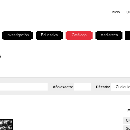
Inicio
Qu
Investigación
Educativa
Catálogo
Mediateca
s
Año exacto:
Década:
F
Ci
So