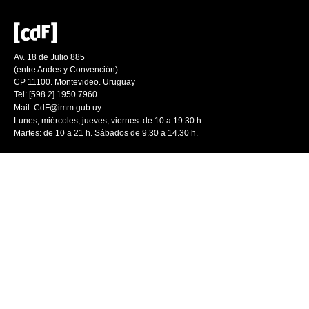
Av. 18 de Julio 885
(entre Andes y Convención)
CP 11100. Montevideo. Uruguay
Tel: [598 2] 1950 7960
Mail:
CdF@imm.gub.uy
Lunes, miércoles, jueves, viernes: de 10 a 19.30 h.
Martes: de 10 a 21 h. Sábados de 9.30 a 14.30 h.