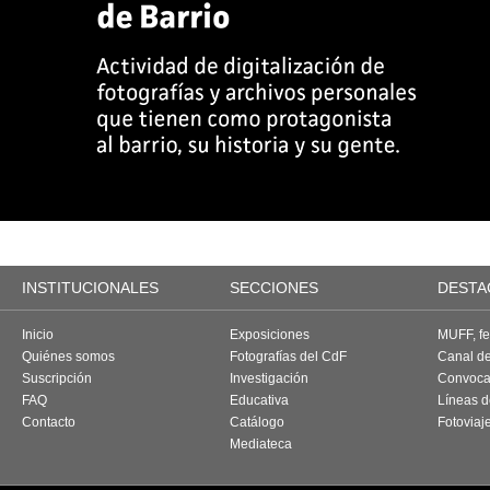
INSTITUCIONALES
SECCIONES
DESTA
Inicio
Exposiciones
MUFF, fes
Quiénes somos
Fotografías del CdF
Canal d
Suscripción
Investigación
Convoca
FAQ
Educativa
Líneas d
Contacto
Catálogo
Fotoviaj
Mediateca