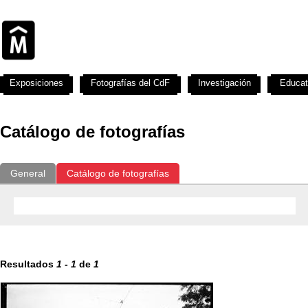
Exposiciones
Fotografías del CdF
Investigación
Educat
Catálogo de fotografías
General
Catálogo de fotografías
Resultados
1
-
1
de
1