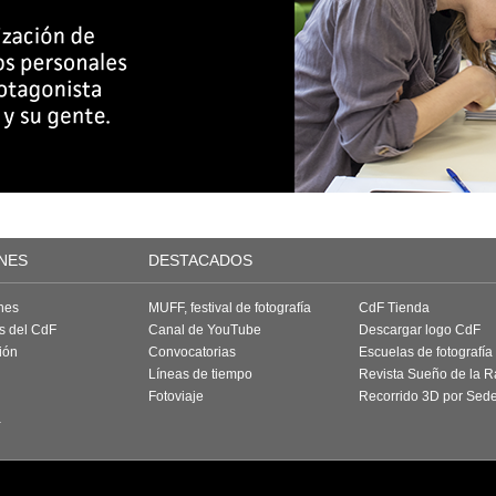
NES
DESTACADOS
nes
MUFF, festival de fotografía
CdF Tienda
as del CdF
Canal de YouTube
Descargar logo CdF
ión
Convocatorias
Escuelas de fotografía
Líneas de tiempo
Revista Sueño de la 
Fotoviaje
Recorrido 3D por Sed
a