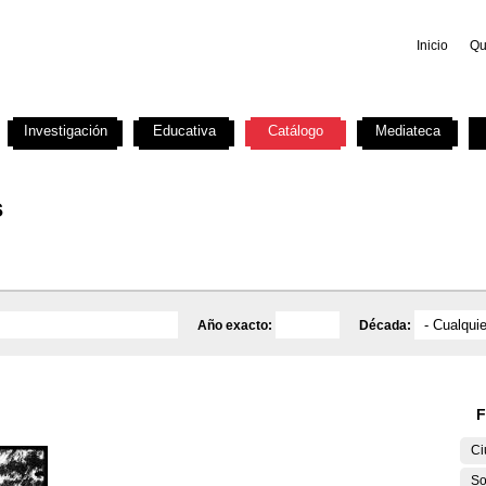
Inicio
Qu
Investigación
Educativa
Catálogo
Mediateca
s
Año exacto:
Década:
F
Ci
So