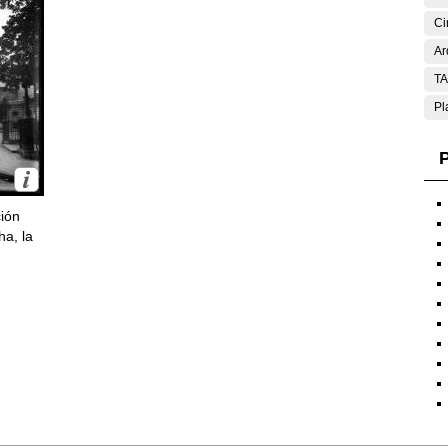
Ci
Ar
T
Pl
P
ción
ha, la