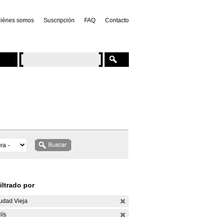
iénes somos
Suscripción
FAQ
Contacto
iltrado por
udad Vieja
lís