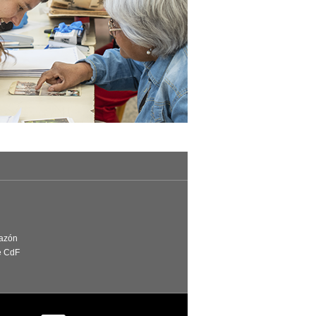
Razón
e CdF