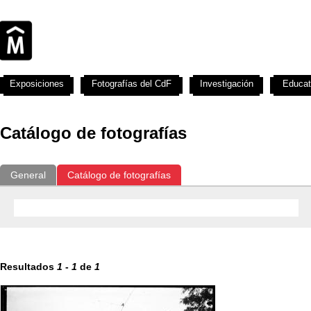
Exposiciones
Fotografías del CdF
Investigación
Educat
Catálogo de fotografías
General
Catálogo de fotografías
Resultados
1
-
1
de
1