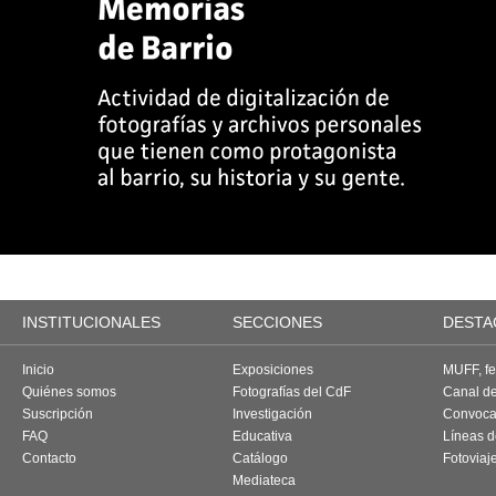
INSTITUCIONALES
SECCIONES
DESTA
Inicio
Exposiciones
MUFF, fes
Quiénes somos
Fotografías del CdF
Canal d
Suscripción
Investigación
Convoca
FAQ
Educativa
Líneas d
Contacto
Catálogo
Fotoviaj
Mediateca