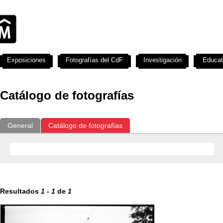
Exposiciones
Fotografías del CdF
Investigación
Educat
Catálogo de fotografías
General
Catálogo de fotografías
Resultados
1
-
1
de
1