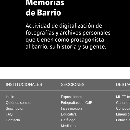
INSTITUCIONALES
SECCIONES
DESTA
Inicio
Exposiciones
MUFF, fes
Quiénes somos
Fotografías del CdF
Canal d
Suscripción
Investigación
Convoca
FAQ
Educativa
Líneas d
Contacto
Catálogo
Fotoviaj
Mediateca