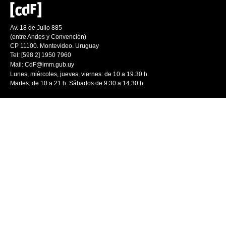
Av. 18 de Julio 885
(entre Andes y Convención)
CP 11100. Montevideo. Uruguay
Tel: [598 2] 1950 7960
Mail:
CdF@imm.gub.uy
Lunes, miércoles, jueves, viernes: de 10 a 19.30 h.
Martes: de 10 a 21 h. Sábados de 9.30 a 14.30 h.