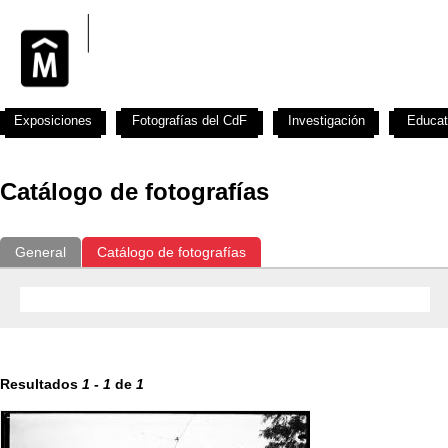
Exposiciones
Fotografías del CdF
Investigación
Educat
Catálogo de fotografías
General
Catálogo de fotografías
Resultados
1
-
1
de
1