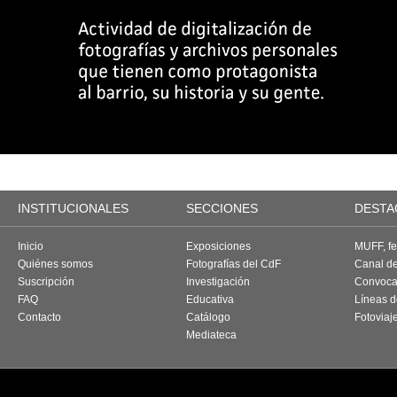
INSTITUCIONALES
SECCIONES
DESTA
Inicio
Exposiciones
MUFF, fes
Quiénes somos
Fotografías del CdF
Canal d
Suscripción
Investigación
Convoca
FAQ
Educativa
Líneas d
Contacto
Catálogo
Fotoviaj
Mediateca