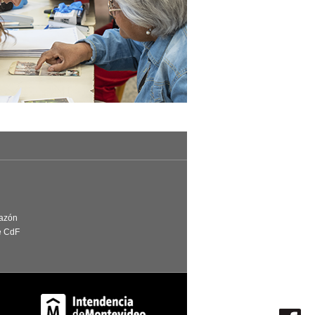
Razón
e CdF