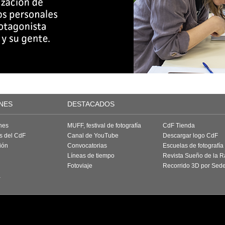
NES
DESTACADOS
nes
MUFF, festival de fotografía
CdF Tienda
as del CdF
Canal de YouTube
Descargar logo CdF
ión
Convocatorias
Escuelas de fotografía
Líneas de tiempo
Revista Sueño de la 
Fotoviaje
Recorrido 3D por Sed
a