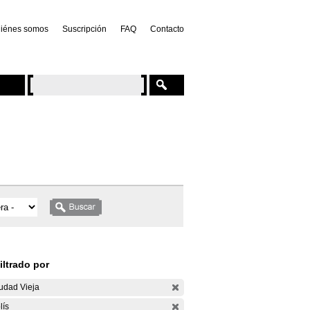
iénes somos
Suscripción
FAQ
Contacto
iltrado por
udad Vieja
lís