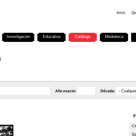
Inicio
Qu
Investigación
Educativa
Catálogo
Mediateca
s
Año exacto:
Década:
F
Ci
So