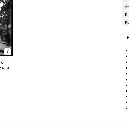
Ar
Du
Pl
P
ción
ha, la