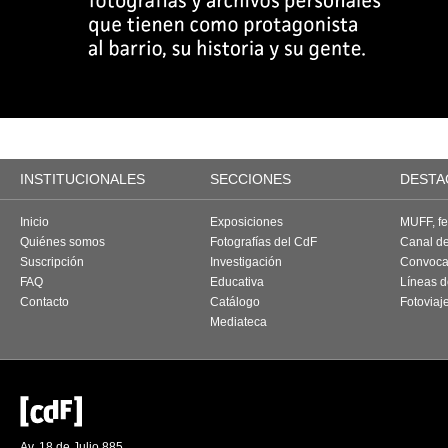
INSTITUCIONALES
SECCIONES
DESTA
Inicio
Exposiciones
MUFF, fes
Quiénes somos
Fotografías del CdF
Canal d
Suscripción
Investigación
Convoca
FAQ
Educativa
Líneas d
Contacto
Catálogo
Fotoviaj
Mediateca
Av. 18 de Julio 885