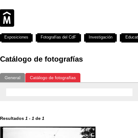
Exposiciones
Fotografías del CdF
Investigación
Educat
Catálogo de fotografías
General
Catálogo de fotografías
Resultados
1
-
1
de
1