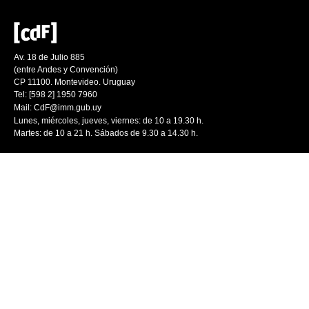
Av. 18 de Julio 885
(entre Andes y Convención)
CP 11100. Montevideo. Uruguay
Tel: [598 2] 1950 7960
Mail:
CdF@imm.gub.uy
Lunes, miércoles, jueves, viernes: de 10 a 19.30 h.
Martes: de 10 a 21 h. Sábados de 9.30 a 14.30 h.