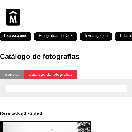
Exposiciones
Fotografías del CdF
Investigación
Educat
Catálogo de fotografías
General
Catálogo de fotografías
Resultados
1
-
1
de
1