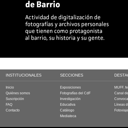
INSTITUCIONALES
SECCIONES
DESTA
Inicio
Exposiciones
MUFF, fes
Quiénes somos
Fotografías del CdF
Canal d
Suscripción
Investigación
Convoca
FAQ
Educativa
Líneas d
Contacto
Catálogo
Fotoviaj
Mediateca