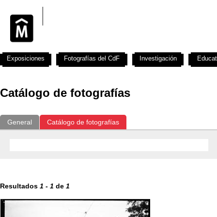
Exposiciones
Fotografías del CdF
Investigación
Educat
Catálogo de fotografías
General
Catálogo de fotografías
Resultados
1
-
1
de
1