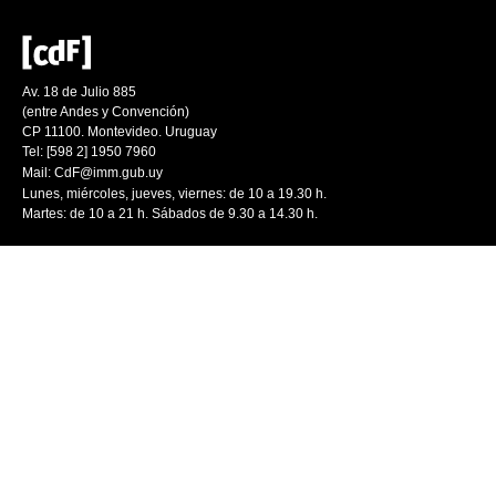
Av. 18 de Julio 885
(entre Andes y Convención)
CP 11100. Montevideo. Uruguay
Tel: [598 2] 1950 7960
Mail:
CdF@imm.gub.uy
Lunes, miércoles, jueves, viernes: de 10 a 19.30 h.
Martes: de 10 a 21 h. Sábados de 9.30 a 14.30 h.