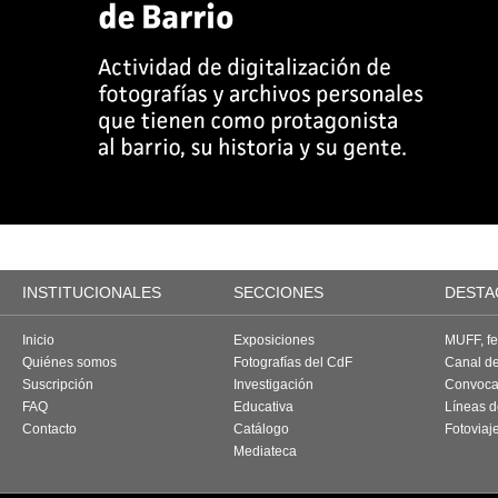
INSTITUCIONALES
SECCIONES
DESTA
Inicio
Exposiciones
MUFF, fes
Quiénes somos
Fotografías del CdF
Canal d
Suscripción
Investigación
Convoca
FAQ
Educativa
Líneas d
Contacto
Catálogo
Fotoviaj
Mediateca